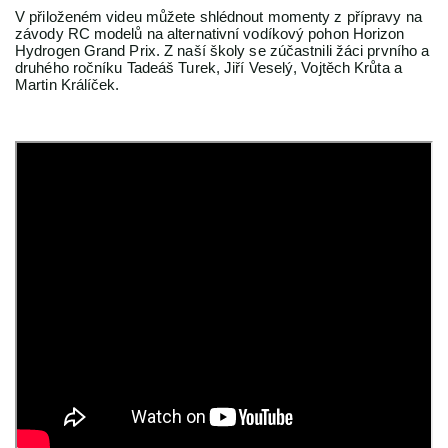
V přiloženém videu můžete shlédnout momenty z přípravy na
závody RC modelů na alternativní vodíkový pohon Horizon
Hydrogen Grand Prix. Z naší školy se zúčastnili žáci prvního a
druhého ročníku Tadeáš Turek, Jiří Veselý, Vojtěch Krůta a
Martin Králíček.