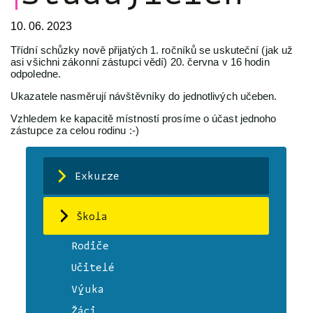
10. 06. 2023
Třídní schůzky nově přijatých 1. ročníků se uskuteční (jak už
asi všichni zákonní zástupci vědí) 20. června v 16 hodin
odpoledne.
Ukazatele nasměrují návštěvníky do jednotlivých učeben.
Vzhledem ke kapacitě místností prosíme o účast jednoho
zástupce za celou rodinu :-)
Exkurze
Škola
Rodiče
Učitelé
Výuka
Žáci