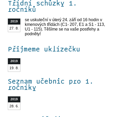
Třídní schůzky 1.
ročníků
se uskuteční v úterý 24. září od 16 hodin v
2019
kmenových třídách (C1- 207, E1 a S1 - 113,
27. 8.
U1 - 115). Těšíme se na vaše postřehy a
podněty!
Přijmeme uklízečku
2019
19. 8.
Seznam učebnic pro 1.
ročníky
2019
28. 6.