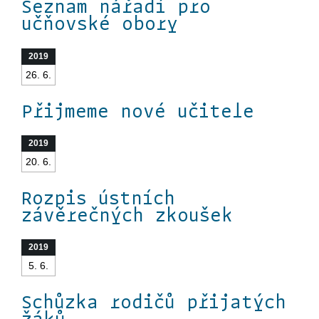
Seznam nářadí pro
učňovské obory
2019
26. 6.
Přijmeme nové učitele
2019
20. 6.
Rozpis ústních
závěrečných zkoušek
2019
5. 6.
Schůzka rodičů přijatých
žáků