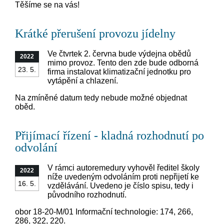
Těšíme se na vás!
Krátké přerušení provozu jídelny
Ve čtvrtek 2. června bude výdejna obědů
2022
mimo provoz. Tento den zde bude odborná
23. 5.
firma instalovat klimatizační jednotku pro
vytápění a chlazení.
Na zmíněné datum tedy nebude možné objednat
oběd.
Přijímací řízení - kladná rozhodnutí po
odvolání
V rámci autoremedury vyhověl ředitel školy
2022
níže uvedeným odvoláním proti nepřijetí ke
16. 5.
vzdělávání. Uvedeno je číslo spisu, tedy i
původního rozhodnutí.
obor 18-20-M/01 Informační technologie: 174, 266,
286, 322, 220.