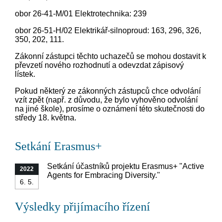
obor 26-41-M/01 Elektrotechnika: 239
obor 26-51-H/02 Elektrikář-silnoproud: 163, 296, 326,
350, 202, 111.
Zákonní zástupci těchto uchazečů se mohou dostavit k
převzetí nového rozhodnutí a odevzdat zápisový
lístek.
Pokud některý ze zákonných zástupců chce odvolání
vzít zpět (např. z důvodu, že bylo vyhověno odvolání
na jiné škole), prosíme o oznámení této skutečnosti do
středy 18. května.
Setkání Erasmus+
Setkání účastníků projektu Erasmus+ "Active
2022
Agents for Embracing Diversity."
6. 5.
Výsledky přijímacího řízení