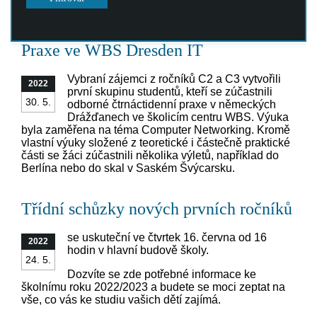
Praxe ve WBS Dresden IT
Vybraní zájemci z ročníků C2 a C3 vytvořili
2022
první skupinu studentů, kteří se zúčastnili
30. 5.
odborné čtrnáctidenní praxe v německých
Drážďanech ve školicím centru WBS. Výuka
byla zaměřena na téma Computer Networking. Kromě
vlastní výuky složené z teoretické i částečně praktické
části se žáci zúčastnili několika výletů, například do
Berlína nebo do skal v Saském Švýcarsku.
Třídní schůzky nových prvních ročníků
se uskuteční ve čtvrtek 16. června od 16
2022
hodin v hlavní budově školy.
24. 5.
Dozvíte se zde potřebné informace ke
školnímu roku 2022/2023 a budete se moci zeptat na
vše, co vás ke studiu vašich dětí zajímá.